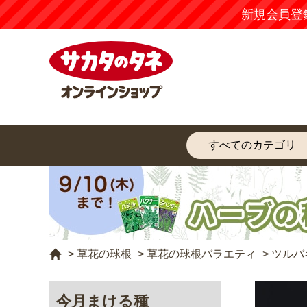
>
草花の球根
>
草花の球根バラエティ
>
ツルバ
今月まける種