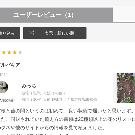
ユーザーレビュー
（1）
絞り込み
表示：新しい順
ツルバキア
球1組
みっち
栽培（使用）方法:
その他
栽培（使用）目的:
趣味向け
都道府県:
東京都
球根と苗の間というのは初めて。良い状態で届いたと思います
ただ、同封されていた植え方の書類は20種類以上の花のリスト
のタネや他のサイトからの情報を見て植えました。