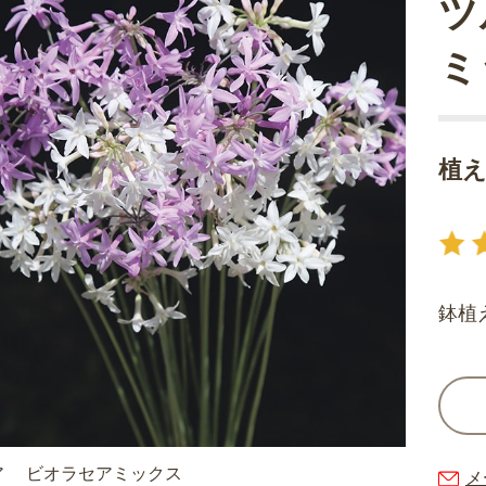
ツ
ミ
植え
鉢植
ア ビオラセアミックス
メ