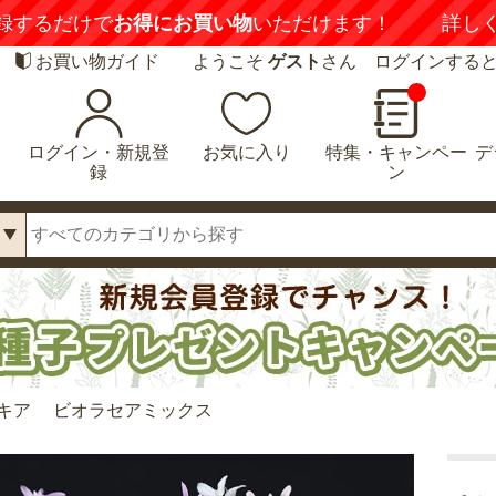
【注意喚起】
悪質な偽サイトにご注意くだ
お買い物ガイド
ようこそ
ゲスト
さん ログインする
ログイン・新規登
お気に入り
特集・キャンペー
デ
録
ン
キア ビオラセアミックス