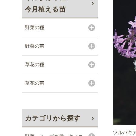
今月植える苗
野菜の種
野菜の苗
草花の種
草花の苗
カテゴリから探す
ツルバキ