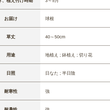
き、植え付け時期
3～5月
お届け
球根
草丈
40～50cm
用途
地植え ; 鉢植え ; 切り花
日照
日なた ; 半日陰
耐寒性
強
耐暑性
強