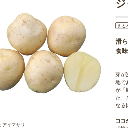
ジ
まと
滑
食
芽が
地で
が「
た。
なる
ココ
 アイマサリ