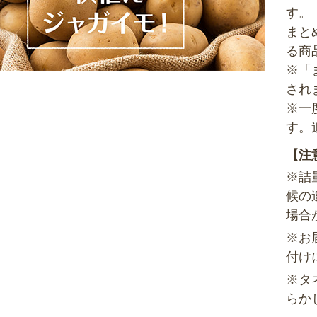
す。
まと
る商
※「
され
※一
す。
【注
※詰
候の
場合
※お
付け
※タ
らか