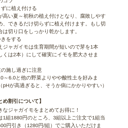
のコツ
らずに植え付ける
が高い夏～初秋の植え付けとなり、腐敗しやす
め、できるだけ切らずに植え付けます。もし切
合は切り口をしっかり乾かします。
かきをする
えジャガイモは生育期間が短いので芽を1本
しくは2本）にして確実にイモを肥大させま
灰の施し過ぎに注意
5.0～6.0と他の野菜よりやや酸性土を好みま
（pHが高過ぎると、そうか病にかかりやすい）
とめ割引について】
きなジャガイモをまとめてお得に！
は1組1880円のところ、3組以上ご注文で1組当
600円引き（1280円/組）でご購入いただけま