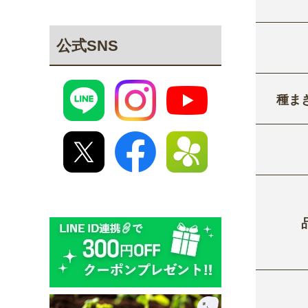
公式SNS
種ま