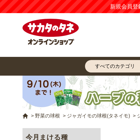
新規会員登
>
野菜の球根
>
ジャガイモの球根(タネイモ)
>
今月まける種