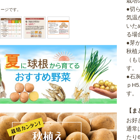
栽培
●切
メージです。
気温
いた
る場
●芽
秋植
（も
す。
●石
ｐH
す。
【ま
お好
通常
たり