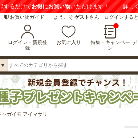
録するだけで
お得にお買い物
いただけます！
詳し
お買い物ガイド
ようこそ
ゲスト
さん ログインする
ログイン・新規登
お気に入り
特集・キャンペー
デ
録
ン
ジャガイモ アイマサリ