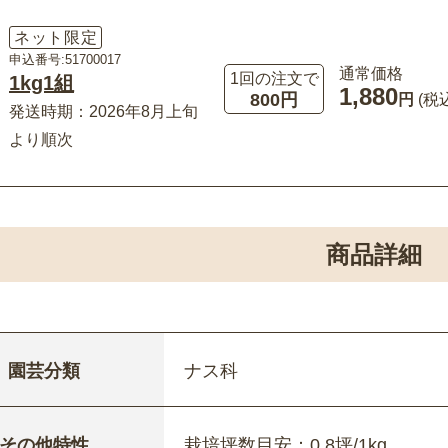
ネット限定
申込番号:51700017
通常価格
1回の注文で
1kg1組
1,880
800円
円
(税
発送時期：2026年8月上旬
より順次
商品詳細
園芸分類
ナス科
その他特性
栽培坪数目安：0.8坪/1kg