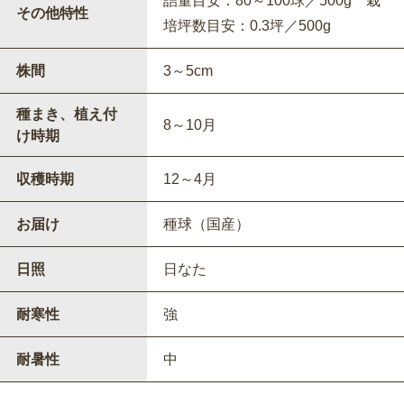
詰量目安：80～100球／500g 栽
その他特性
培坪数目安：0.3坪／500g
株間
3～5cm
種まき、植え付
8～10月
け時期
収穫時期
12～4月
お届け
種球（国産）
日照
日なた
耐寒性
強
耐暑性
中