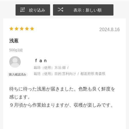
絞り込み
表示：新しい順
2024.8.16
浅葱
500g1組
ｆａｎ
栽培（使用）方法:
畑
栽培（使用）目的:
営利向け
都道府県:
青森県
待ちに待った浅葱が届きました。色艶も良く鮮度を
感じます。
９月頃から作業始まりますが、収穫が楽しみです。