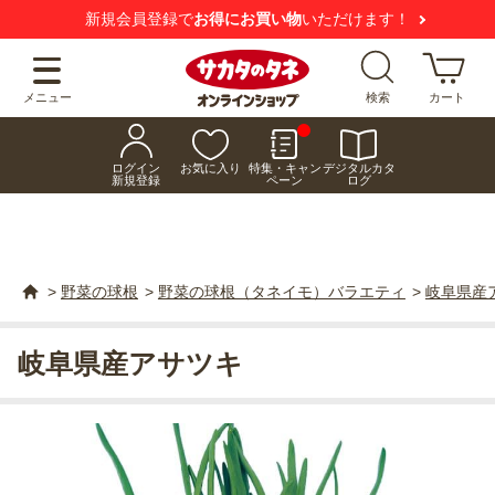
新規会員登録で
お得にお買い物
いただけます！
メニュー
検索
カート
ログイン
お気に入り
特集・キャン
デジタルカタ
新規登録
ペーン
ログ
>
野菜の球根
>
野菜の球根（タネイモ）バラエティ
>
岐阜県産
岐阜県産アサツキ