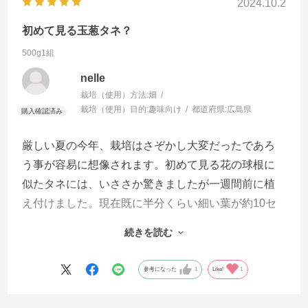
2024.10.2
初めて見る玉葱タネ？
500g1組
nelle
栽培（使用）方法:
畑
栽培（使用）目的:
趣味向け
都道府県:
広島県
厳しい夏の今年、栽培はさぞかし大変だったであろ
う事が容易に想像されます。初めて見る花の球根に
似たタネには、いささか驚きましたが一週間前に植
え付けました。現在既に半分くらい細い葉が約10セ
ンチ強伸び始めています。植え方や栽培管理に付い
続きを読む
てのパンフレットは大変参考になりました。今後の
成長が楽しみですが、どんな風にいくかは全く不確
参考になった
1
Like!
1
定です。この数年ワセ種に親しんで来ましたので、
独特の甘味を楽しみに管理を続けます。