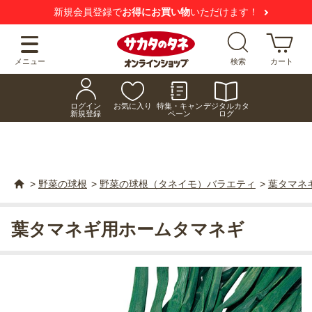
新規会員登録で
お得にお買い物
いただけます！
メニュー
検索
カート
ログイン
お気に入り
特集・キャン
デジタルカタ
新規登録
ペーン
ログ
>
野菜の球根
>
野菜の球根（タネイモ）バラエティ
>
葉タマネ
葉タマネギ用ホームタマネギ