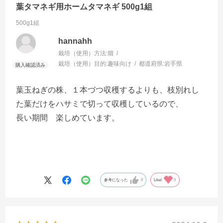
葉タマネギ用ホームタマネギ 500g1組
500g1組
hannahh
栽培（使用）方法:
畑
栽培（使用）目的:
趣味向け
都道府県:
岩手県
葉玉ねぎの株、１本づつ収穫するよりも、枝別れし
た葉だけをハサミで切って収穫しているので、
長い期間 楽しめています。
参考になった
0
Like!
0