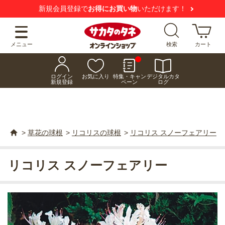
新規会員登録で
お得にお買い物
いただけます！
メニュー
検索
カート
ログイン
お気に入り
特集・キャン
デジタルカタ
新規登録
ペーン
ログ
>
草花の球根
>
リコリスの球根
>
リコリス スノーフェアリー
リコリス スノーフェアリー