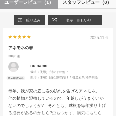
ユーザーレビュー
（1）
スタッフレビュー
（0）
絞り込み
表示：新しい順
2025.11.6
アネモネの春
30球1組
no name
栽培（使用）方法:
その他
栽培（使用）目的:
趣味向け
都道府県:
神奈川県
毎年、我が家の庭に春の訪れを告げるアネモネ。
他の植物と混植しているので、年越しがうまくいか
ないのでしょうか? それとも、球根を毎年掘り上げ
る必要があるのかしら?虫もつかず、病気にもなら