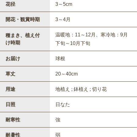
花径
3～5cm
開花・観賞時期
3～4月
温暖地：11～12月、寒冷地：9月
種まき、植え付
け時期
下旬～10月下旬
お届け
球根
草丈
20～40cm
用途
地植え ; 鉢植え ; 切り花
日照
日なた
耐寒性
強
耐暑性
弱