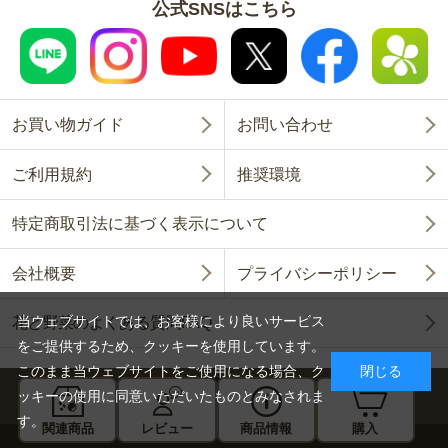
公式SNSはこちら
お買い物ガイド
お問い合わせ
ご利用規約
推奨環境
特定商取引法に基づく表示について
会社概要
プライバシーポリシー
当ウェブサイトでは、お客様により良いサービス
花と野菜のよくある質問FAQ
をご提供するため、クッキーを使用しています。
このまま当ウェブサイトをご使用になる場合、ク
閉じる
ッキーの使用に同意いただいたものとみなされま
す。
関連商品
レビュー
商品情報
購入
Copyright © SAKATA SEED CORPORATION All Rights Reserved.