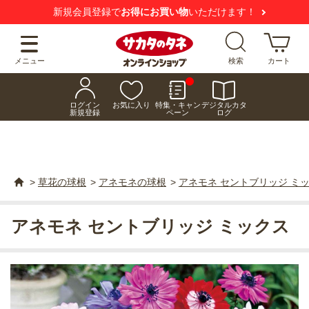
新規会員登録で
お得にお買い物
いただけます！
メニュー
検索
カート
ログイン
お気に入り
特集・キャン
デジタルカタ
新規登録
ペーン
ログ
>
草花の球根
>
アネモネの球根
>
アネモネ セントブリッジ ミ
アネモネ セントブリッジ ミックス