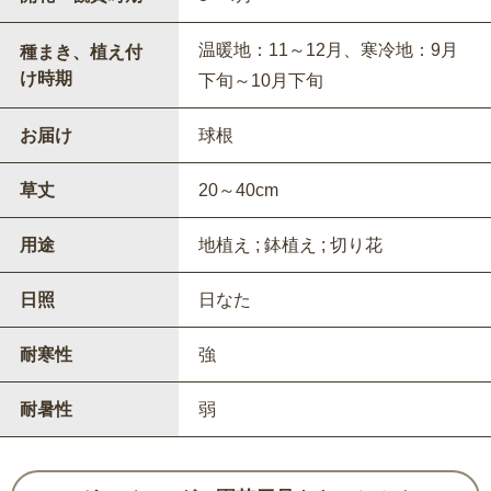
温暖地：11～12月、寒冷地：9月
種まき、植え付
け時期
下旬～10月下旬
お届け
球根
草丈
20～40cm
用途
地植え ; 鉢植え ; 切り花
日照
日なた
耐寒性
強
耐暑性
弱