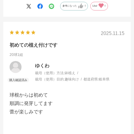
参考になった
0
Like!
0
2025.11.15
初めての植え付けです
20球1組
ゆくわ
栽培（使用）方法:
鉢植え
栽培（使用）目的:
趣味向け
都道府県:
岐阜県
球根からは初めて
順調に発芽してます
蕾が楽しみです