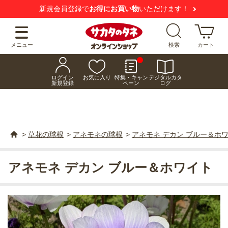
新規会員登録で
お得にお買い物
いただけます！
メニュー
検索
カート
ログイン
お気に入り
特集・キャン
デジタルカタ
新規登録
ペーン
ログ
>
草花の球根
>
アネモネの球根
>
アネモネ デカン ブルー＆ホ
アネモネ デカン ブルー＆ホワイト