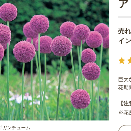
ア
売
イン
巨大
花期
【注
※花
ギガンチューム