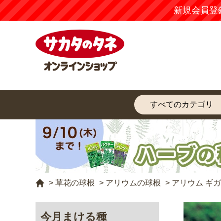
新規会員登
>
草花の球根
>
アリウムの球根
>
アリウム ギ
今月まける種