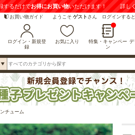
録するだけで
お得にお買い物
いただけます！
詳し
お買い物ガイド
ようこそ
ゲスト
さん ログインする
ログイン・新規登
お気に入り
特集・キャンペー
デ
録
ン
ガンチューム