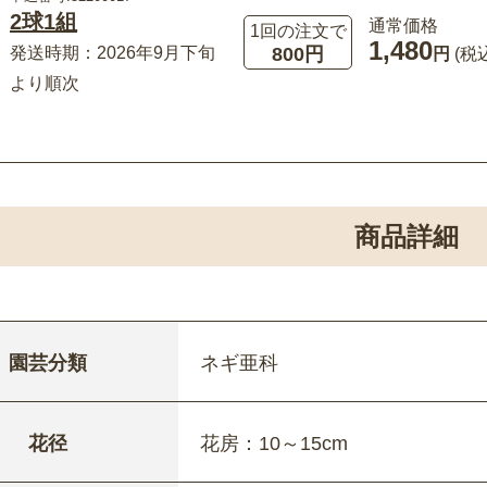
2球1組
通常価格
1回の注文で
1,480
800円
発送時期：2026年9月下旬
円
(税
より順次
商品詳細
園芸分類
ネギ亜科
花径
花房：10～15cm