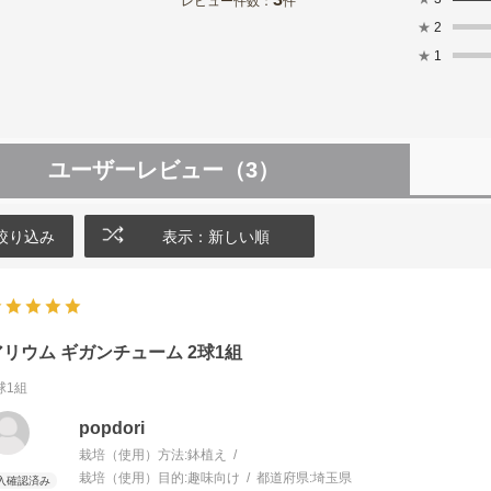
レビュー件数：
件
★
2
★
1
ユーザーレビュー
（3）
絞り込み
表示：新しい順
アリウム ギガンチューム 2球1組
球1組
popdori
栽培（使用）方法:
鉢植え
栽培（使用）目的:
趣味向け
都道府県:
埼玉県