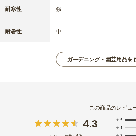
耐寒性
強
耐暑性
中
ガーデニング・園芸用品を
★
5
4.3
★
4
3
★
3