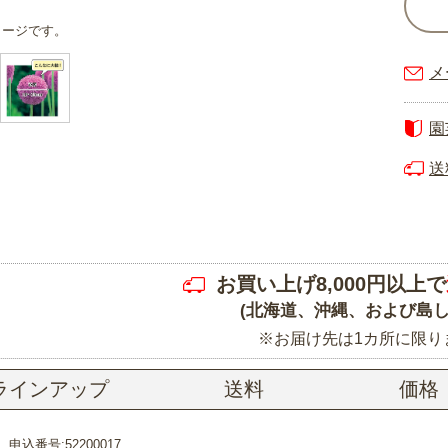
メージです。
メ
園
送
お買い上げ8,000円以上で
(北海道、沖縄、および島し
※お届け先は1カ所に限り
ラインアップ
送料
価格
申込番号:52200017