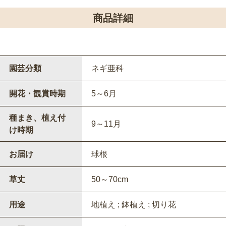
商品詳細
園芸分類
ネギ亜科
開花・観賞時期
5～6月
種まき、植え付
9～11月
け時期
お届け
球根
草丈
50～70cm
用途
地植え ; 鉢植え ; 切り花