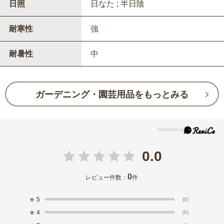
日照
日なた ; 半日陰
耐寒性
強
耐暑性
中
ガーデニング・園芸用品をもっとみる
0.0
0
レビュー件数：
件
★
5
(0)
★
4
(0)