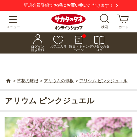
新規会員登録で
お得にお買い物
いただけます！
メニュー
検索
カート
ログイン
お気に入り
特集・キャン
デジタルカタ
新規登録
ペーン
ログ
>
草花の球根
>
アリウムの球根
>
アリウム ピンクジュエル
アリウム ピンクジュエル