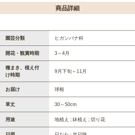
商品詳細
園芸分類
ヒガンバナ科
開花・観賞時期
3～4月
種まき、植え付
9月下旬～11月
け時期
お届け
球根
草丈
30～50cm
用途
地植え ; 鉢植え ; 切り花
日照
日なた ; 半日陰