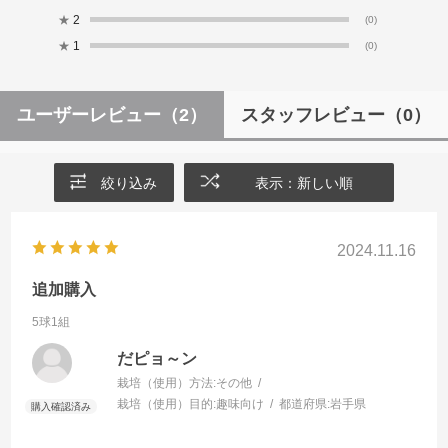
★
2
(0)
★
1
(0)
ユーザーレビュー
（2）
スタッフレビュー
（0）
絞り込み
表示：新しい順
2024.11.16
追加購入
5球1組
だピョ～ン
栽培（使用）方法:
その他
栽培（使用）目的:
趣味向け
都道府県:
岩手県