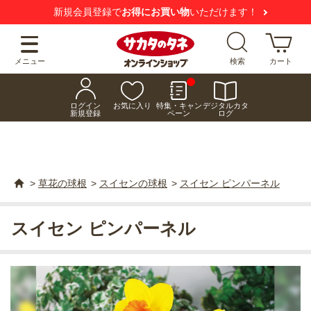
新規会員登録で
お得にお買い物
いただけます！
メニュー
検索
カート
ログイン
お気に入り
特集・キャン
デジタルカタ
新規登録
ペーン
ログ
>
草花の球根
>
スイセンの球根
>
スイセン ピンパーネル
スイセン ピンパーネル