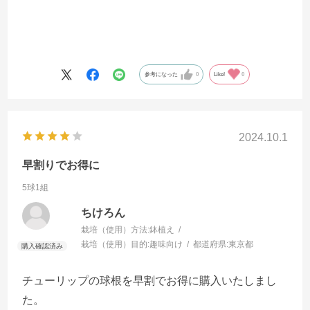
参考になった
0
Like!
0
2024.10.1
早割りでお得に
5球1組
ちけろん
栽培（使用）方法:
鉢植え
栽培（使用）目的:
趣味向け
都道府県:
東京都
チューリップの球根を早割でお得に購入いたしまし
た。