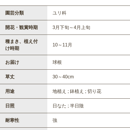
園芸分類
ユリ科
開花・観賞時期
3月下旬～4月上旬
種まき、植え付
10～11月
け時期
お届け
球根
草丈
30～40cm
用途
地植え ; 鉢植え ; 切り花
日照
日なた ; 半日陰
耐寒性
強