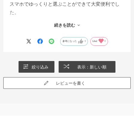
スマホでゆっくりと選ぶことができて大変便利でし
た。
送られてきた球根はみんな元気そうでよかったで
続きを読む
す。
ただ、できればチューリップの写真が付いていて欲
参考になった
0
Like!
0
しかったです。
植え付ける際に、名前で写真を検索しながらになり
そうで、手間かなと思いました。
絞り込み
表示：新しい順
レビューを書く