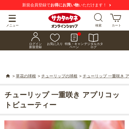
新規会員登録で
お得にお買い物
いただけます！
メニュー
検索
カート
ログイン
お気に入り
特集・キャン
デジタルカタ
新規登録
ペーン
ログ
>
草花の球根
>
チューリップの球根
>
チューリップ 一重咲き 
チューリップ 一重咲き アプリコッ
トビューティー