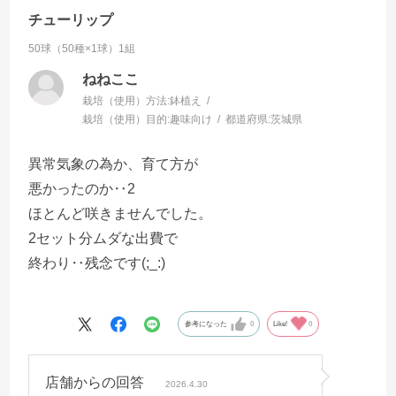
チューリップ
50球（50種×1球）1組
ねねここ
栽培（使用）方法:
鉢植え
栽培（使用）目的:
趣味向け
都道府県:
茨城県
異常気象の為か、育て方が
悪かったのか‥2
ほとんど咲きませんでした。
2セット分ムダな出費で
終わり‥残念です(;_:)
参考になった
0
Like!
0
店舗からの回答
2026.4.30