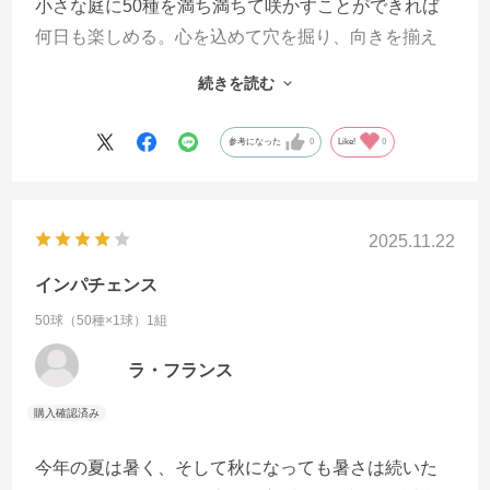
小さな庭に50種を満ち満ちて咲かすことができれば
何日も楽しめる。心を込めて穴を掘り、向きを揃え
て球根を埋め、カレンダーに水やりをする日をマー
続きを読む
クした。夢か叶う春を待つ。
参考になった
0
Like!
0
2025.11.22
インパチェンス
50球（50種×1球）1組
ラ・フランス
今年の夏は暑く、そして秋になっても暑さは続いた