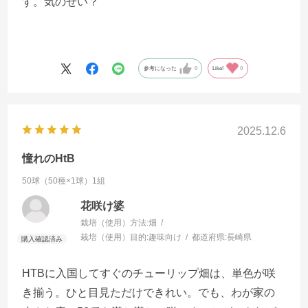
す。気のせい？
参考になった
0
Like!
0
2025.12.6
憧れのHtB
50球（50種×1球）1組
花咲け婆
栽培（使用）方法:
畑
栽培（使用）目的:
趣味向け
都道府県:
長崎県
HTBに入国してすぐのチューリップ畑は、単色が咲
き揃う。ひと目見ただけできれい。でも、わが家の