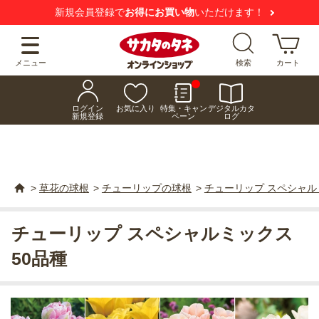
新規会員登録で
お得にお買い物
いただけます！
メニュー
検索
カート
ログイン
お気に入り
特集・キャン
デジタルカタ
新規登録
ペーン
ログ
>
草花の球根
>
チューリップの球根
>
チューリップ スペシャル
チューリップ スペシャルミックス
50品種