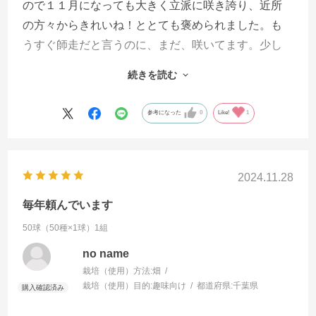
ので１１月になっても大きく立派に咲き誇り、近所
の方々からきれいね！ととても褒められました。も
うすぐ師走だと言うのに、まだ、咲いてます。少し
ずつ葉が赤っぽくなってきましたがこのまま枯らせ
続きを読む
てしまうのがもったいないくらいです。
参考になった
0
Like!
1
2024.11.28
毎年頼んでいます
50球（50種×1球）1組
no name
栽培（使用）方法:
畑
栽培（使用）目的:
趣味向け
都道府県:
千葉県