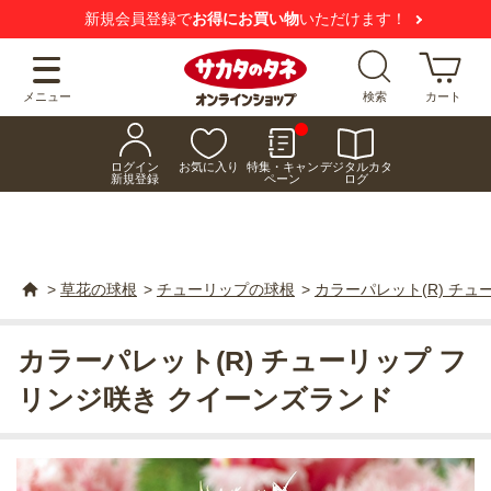
新規会員登録で
お得にお買い物
いただけます！
メニュー
検索
カート
ログイン
お気に入り
特集・キャン
デジタルカタ
新規登録
ペーン
ログ
>
草花の球根
>
チューリップの球根
>
カラーパレット(R) チ
カラーパレット(R) チューリップ フ
リンジ咲き クイーンズランド