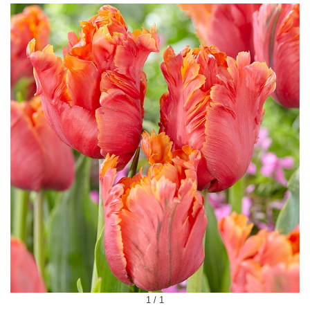
1
/
1