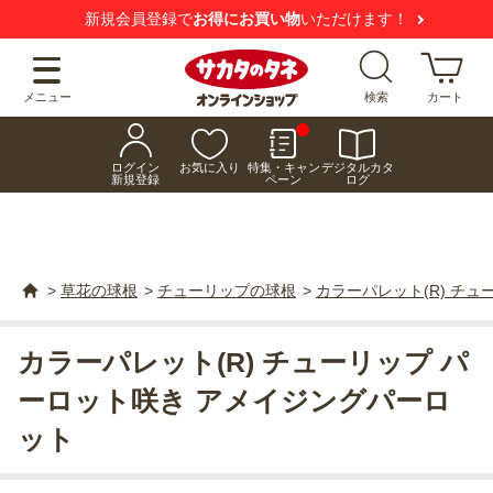
新規会員登録で
お得にお買い物
いただけます！
メニュー
検索
カート
ログイン
お気に入り
特集・キャン
デジタルカタ
新規登録
ペーン
ログ
>
草花の球根
>
チューリップの球根
>
カラーパレット(R) チ
カラーパレット(R) チューリップ パ
ーロット咲き アメイジングパーロ
ット