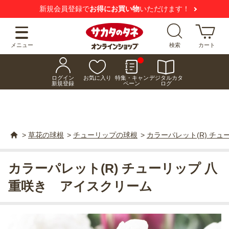
新規会員登録で
お得にお買い物
いただけます！
メニュー
検索
カート
ログイン
お気に入り
特集・キャン
デジタルカタ
新規登録
ペーン
ログ
>
草花の球根
>
チューリップの球根
>
カラーパレット(R) チ
カラーパレット(R) チューリップ 八
重咲き アイスクリーム