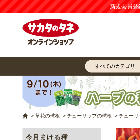
新規会員登
>
草花の球根
>
チューリップの球根
>
チューリ
今月まける種