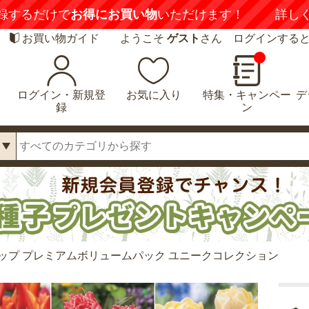
録するだけで
お得にお買い物
いただけます！
詳し
お買い物ガイド
ようこそ
ゲスト
さん ログインする
ログイン・新規登
お気に入り
特集・キャンペー
デ
録
ン
ップ プレミアムボリュームパック ユニークコレクション