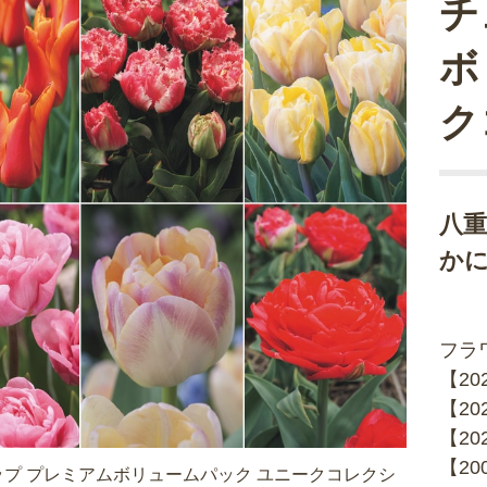
チ
ボ
ク
八
か
フラ
【2
【2
【2
【2
プ プレミアムボリュームパック ユニークコレクシ