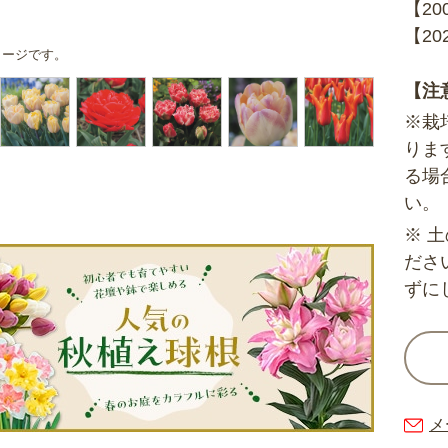
【2
【2
メージです。
【注
※栽
りま
る場
い。
※ 
ださ
ずに
メ