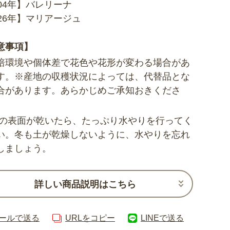
004年】バレリーナ
026年】マリアージュ
意事項】
培環境や個体差で花色や花形が変わる場合があ
す。※産地の収穫状況によっては、代替品とな
合があります。あらかじめご承知おきくださ
土の表面が乾いたら、たっぷり水やりを行ってく
い。冬も土が乾燥しないように、水やりを忘れ
しましょう。
詳しい商品説明はこちら
ールで送る
URLをコピー
LINEで送る