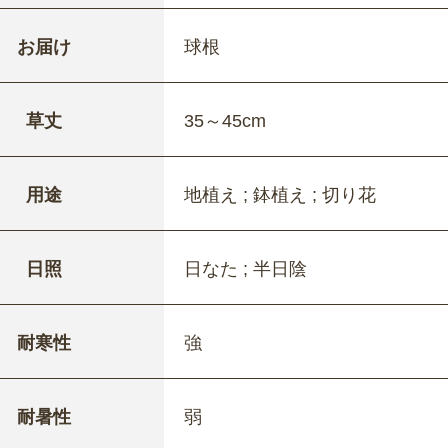
お届け
球根
草丈
35～45cm
用途
地植え ; 鉢植え ; 切り花
日照
日なた ; 半日陰
耐寒性
強
耐暑性
弱