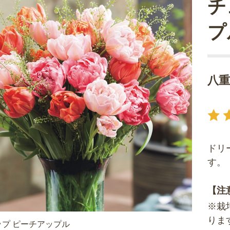
チ
プ
八
ドリ
す。
【注
※栽
りま
プ ピーチアップル