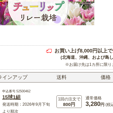
お買い上げ8,000円以上で
(北海道、沖縄、および島し
※お届け先は1カ所に限り
ラインアップ
送料
価格
申込番号:52500462
15球1組
通常価格
1回の注文で
3,280
800円
発送時期：2026年9月下旬
円
(税
より順次