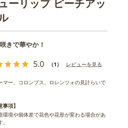
ューリップ ピーチアッ
ル
重咲きで華やか！
5.0
（1）
レビューを見る
ーマー、コロンブス、ロレンツォの見計らいで
意事項】
培環境や個体差で花色や花形が変わる場合があ
す。