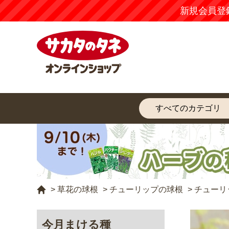
新規会員登
>
草花の球根
>
チューリップの球根
>
チューリ
今月まける種