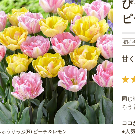
ぴ
ピ
初心
甘
同じ
ろう
ココ
●人
ゅうりっぷ(R) ピーチ＆レモン