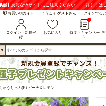
喚起】
悪質な偽サイトにご注意ください
詳しくは
お買い物ガイド
ようこそ
ゲスト
さん ログインする
ログイン・新規登
お気に入り
特集・キャンペー
デ
録
ン
ちゅうりっぷ(R) ピーチ＆レモン