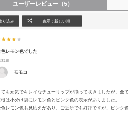
ユーザーレビュー
（5）
絞り込み
表示：新しい順
全色レモン色でした
5球1組
モモコ
とても元気でキレイなチューリップが揃って咲きましたが、全
球根は小分け袋にレモン色とピンク色の表示がありました。
全色レモン色も見応えがあり、ご近所でも好評ですが、ピンク