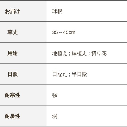
お届け
球根
草丈
35～45cm
用途
地植え ; 鉢植え ; 切り花
日照
日なた ; 半日陰
耐寒性
強
耐暑性
弱