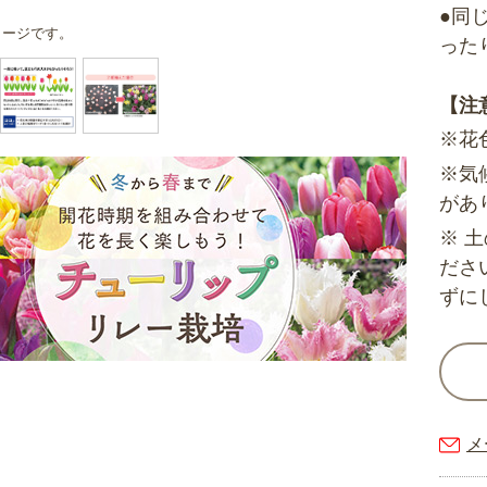
●同
メージです。
った
【注
※花
※気
があ
※ 
ださ
ずに
メ