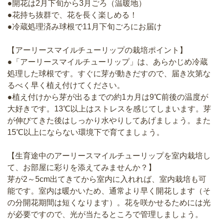
●開花は2月下旬から3月ごろ（温暖地）
●花持ち抜群で、花を長く楽しめる！
●冷蔵処理済み球根で11月下旬ごろにお届け
【アーリースマイルチューリップの栽培ポイント】
●「アーリースマイルチューリップ」は、あらかじめ冷蔵
処理した球根です。すぐに芽が動きだすので、届き次第な
るべく早く植え付けてください。
●植え付けから芽が出るまでの約1カ月は9℃前後の温度が
大好きです。13℃以上はストレスを感じてしまいます。芽
が伸びてきた後はしっかり水やりしてあげましょう。また
15℃以上にならない環境下で育てましょう。
【生育途中のアーリースマイルチューリップを室内栽培し
て、お部屋に彩りを添えてみませんか？】
芽が2～5cm出てきてから室内に入れれば、室内栽培も可
能です。室内は暖かいため、通常より早く開花します（そ
の分開花期間は短くなります）。花を咲かせるためには光
が必要ですので、光が当たるところで管理しましょう。