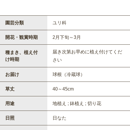
園芸分類
ユリ科
開花・観賞時期
2月下旬～3月
届き次第お早めに植え付けてくだ
種まき、植え付
け時期
さい
お届け
球根（冷蔵球）
草丈
40～45cm
用途
地植え ; 鉢植え ; 切り花
日照
日なた