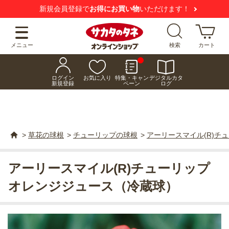
新規会員登録で
お得にお買い物
いただけます！
メニュー
検索
カート
ログイン
お気に入り
特集・キャン
デジタルカタ
新規登録
ペーン
ログ
>
草花の球根
>
チューリップの球根
>
アーリースマイル(R)チ
アーリースマイル(R)チューリップ
オレンジジュース（冷蔵球）