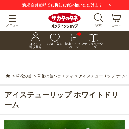
新規会員登録で
お得にお買い物
いただけます！
メニュー
検索
カート
ログイン
お気に入り
特集・キャン
デジタルカタ
新規登録
ペーン
ログ
>
草花の苗
>
草花の苗バラエティ
>
アイスチューリップ ホワイ
アイスチューリップ ホワイトドリ
ーム