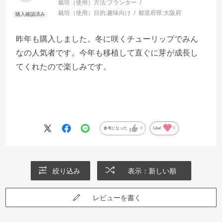
栽培（使用）方法:
プランター
栽培（使用）目的:
趣味向け
都道府県:
大阪府
昨年も購入しました。冬に咲くチューリップでみん
なの人気者です。今年も移植して直ぐに芽が成長し
てくれたので楽しみです。
参考になった
0
Like!
0
絞り込み
表示：新しい順
レビューを書く