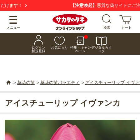
【注意喚起】
悪質な偽サイトにご注意ください
メニュー
検索
カート
ログイン
お気に入り
特集・キャン
デジタルカタ
新規登録
ペーン
ログ
>
草花の苗
>
草花の苗バラエティ
>
アイスチューリップ イヴァ
アイスチューリップ イヴァンカ