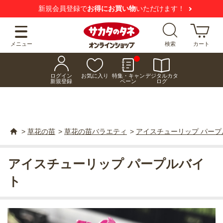
新規会員登録で
お得にお買い物
いただけます！
メニュー
検索
カート
ログイン
お気に入り
特集・キャン
デジタルカタ
新規登録
ペーン
ログ
>
草花の苗
>
草花の苗バラエティ
>
アイスチューリップ パープ
アイスチューリップ パープルバイ
ト