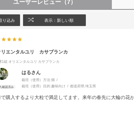
ユーザーレビュー
（7）
絞り込み
表示：新しい順
オリエンタルユリ カサブランカ
球1組
オリエンタルユリ カサブランカ
はるさん
栽培（使用）方法:
畑
栽培（使用）目的:
趣味向け
都道府県:
埼玉県
街で購入するより大粒で満足してます。来年の春先に大輪の花