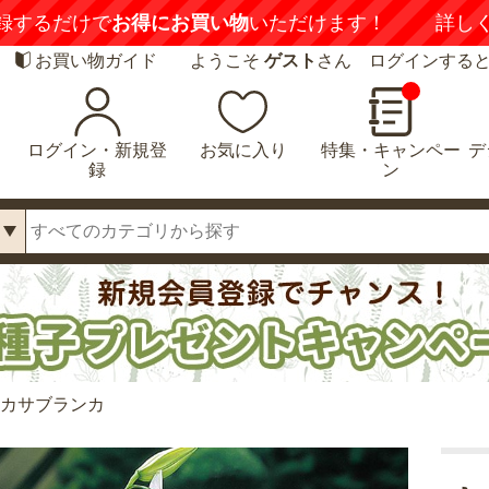
録するだけで
お得にお買い物
いただけます！
詳し
お買い物ガイド
ようこそ
ゲスト
さん ログインする
ログイン・新規登
お気に入り
特集・キャンペー
デ
録
ン
 カサブランカ