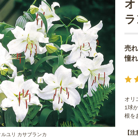
オ
ラ
売
憧
オリ
1球
根を
【注
ルユリ カサブランカ