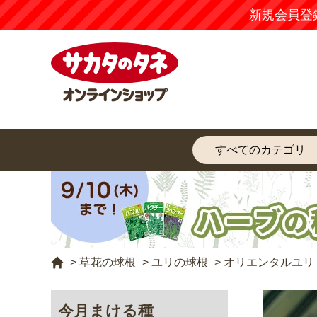
新規会員登
>
草花の球根
>
ユリの球根
>
オリエンタルユリ
今月まける種