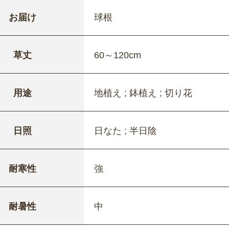
お届け
球根
草丈
60～120cm
用途
地植え ; 鉢植え ; 切り花
日照
日なた ; 半日陰
耐寒性
強
耐暑性
中