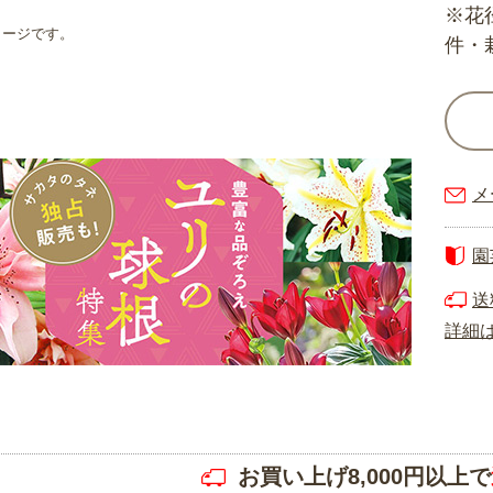
※花
メージです。
件・
メ
園
送
詳細
お買い上げ8,000円以上で