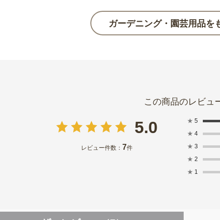
ガーデニング・園芸用品を
★
5
5.0
★
4
7
★
3
レビュー件数：
件
★
2
★
1