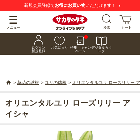
新規会員登録で
お得にお買い物
いただけます！
メニュー
検索
カート
ログイン
お気に入り
特集・キャン
デジタルカタ
新規登録
ペーン
ログ
>
草花の球根
>
ユリの球根
>
オリエンタルユリ ローズリリー 
オリエンタルユリ ローズリリー ア
イシャ