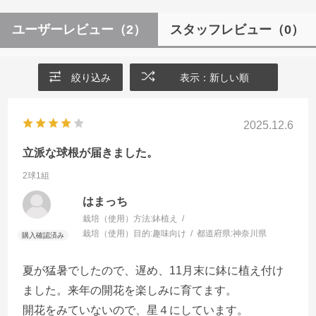
ユーザーレビュー
（2）
スタッフレビュー
（0）
絞り込み
表示：新しい順
2025.12.6
立派な球根が届きました。
2球1組
はまっち
栽培（使用）方法:
鉢植え
栽培（使用）目的:
趣味向け
都道府県:
神奈川県
夏が猛暑でしたので、遅め、11月末に鉢に植え付け
ました。来年の開花を楽しみに育てます。
開花をみていないので、星４にしています。