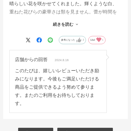
晴らしい花を咲かせてくれました。輝くような白、
重ねた花びらの豪華さは類を見ません。蕾が時間を
おかずに先進むことからとりわけ豪華な花束のよう
続きを読む
に咲くのでしょう。ご近所の皆さんから、これは何
ですかと驚きの声がたくさん聞かれました。ずっと
参考になった
2
Like!
1
カサブランカのファンでしたが、カサブランカより
時期の早いこのアイシャ、ゆりで繋ぐ初夏が演出で
店舗からの回答
きますよ。花粉もないのでプレゼントにも喜ばれま
2024.8.16
した。おすすめして売り切れては困る、と思いなが
このたびは、嬉しいレビューいただき励
らもレビューしてみました。
みになります。今後もご満足いただける
商品をご提供できるよう努めて参りま
す。またのご利用をお待ちしておりま
す。