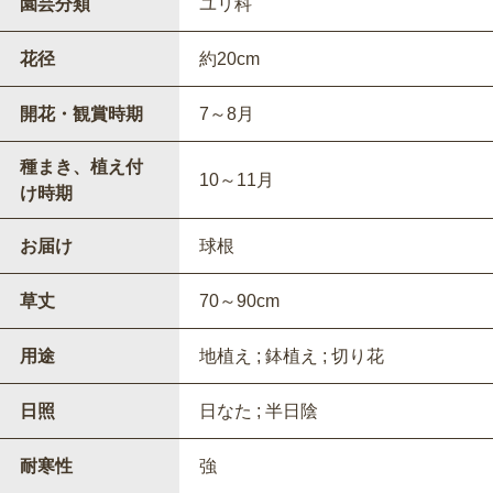
園芸分類
ユリ科
花径
約20cm
開花・観賞時期
7～8月
種まき、植え付
10～11月
け時期
お届け
球根
草丈
70～90cm
用途
地植え ; 鉢植え ; 切り花
日照
日なた ; 半日陰
耐寒性
強