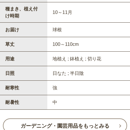
種まき、植え付
10～11月
け時期
お届け
球根
草丈
100～110cm
用途
地植え ; 鉢植え ; 切り花
日照
日なた ; 半日陰
耐寒性
強
耐暑性
中
ガーデニング・園芸用品をもっとみる