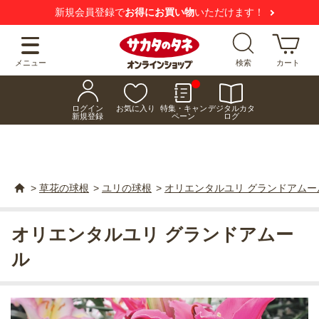
新規会員登録で
お得にお買い物
いただけます！
メニュー
検索
カート
ログイン
お気に入り
特集・キャン
デジタルカタ
新規登録
ペーン
ログ
>
草花の球根
>
ユリの球根
>
オリエンタルユリ グランドアムー
オリエンタルユリ グランドアムー
ル