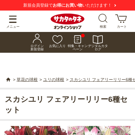
新規会員登録で
お得にお買い物
いただけます！
メニュー
検索
カート
ログイン
お気に入り
特集・キャン
デジタルカタ
新規登録
ペーン
ログ
>
草花の球根
>
ユリの球根
>
スカシユリ フェアリーリリー6種
スカシユリ フェアリーリリー6種セ
ット