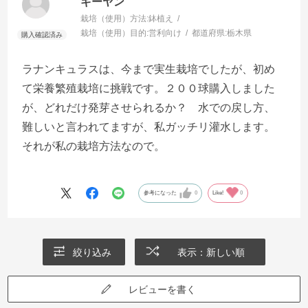
ギーヤン
栽培（使用）方法:
鉢植え
栽培（使用）目的:
営利向け
都道府県:
栃木県
ラナンキュラスは、今まで実生栽培でしたが、初め
て栄養繁殖栽培に挑戦です。２００球購入しました
が、どれだけ発芽させられるか？ 水での戻し方、
難しいと言われてますが、私ガッチリ灌水します。
それが私の栽培方法なので。
参考になった
0
Like!
0
絞り込み
表示：新しい順
レビューを書く