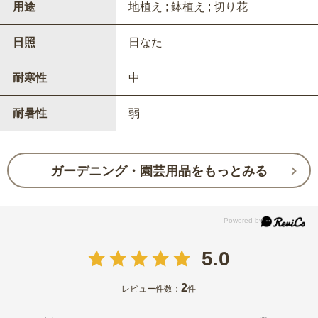
用途
地植え ; 鉢植え ; 切り花
日照
日なた
耐寒性
中
耐暑性
弱
ガーデニング・園芸用品をもっとみる
5.0
2
レビュー件数：
件