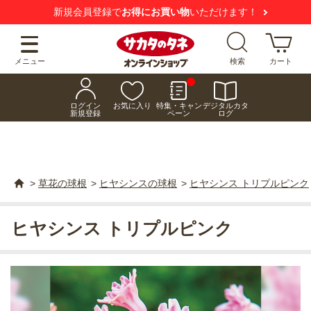
新規会員登録で
お得にお買い物
いただけます！
メニュー
検索
カート
ログイン
お気に入り
特集・キャン
デジタルカタ
新規登録
ペーン
ログ
>
草花の球根
>
ヒヤシンスの球根
>
ヒヤシンス トリプルピンク
ヒヤシンス トリプルピンク