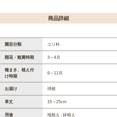
商品詳細
園芸分類
ユリ科
開花・観賞時期
3～4月
種まき、植え付
9～11月
け時期
お届け
球根
草丈
15～25cm
用途
地植え ; 鉢植え