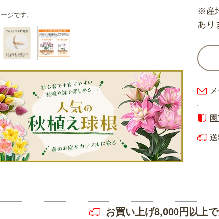
※産
メージです。
あり
メ
園
送
お買い上げ8,000円以上で