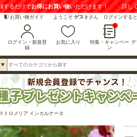
【注意喚起】
悪質な偽サイトにご注意ください
詳し
お買い物ガイド
ようこそ
ゲスト
さん ログインする
ログイン・新規登
お気に入り
特集・キャンペー
デ
録
ン
ストロメリア インカルナータ