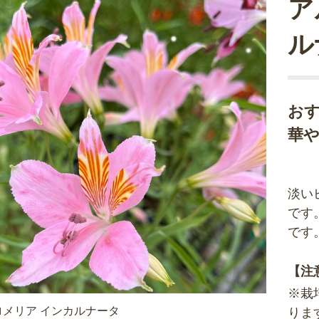
ア
ル
お
華
淡い
です
です
【注
※栽
ロメリア インカルナータ
りま