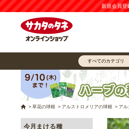
>
草花の球根
>
アルストロメリアの球根
>
アル
今月まける種