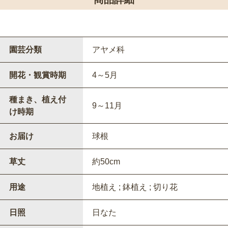
園芸分類
アヤメ科
開花・観賞時期
4～5月
種まき、植え付
9～11月
け時期
お届け
球根
草丈
約50cm
用途
地植え ; 鉢植え ; 切り花
日照
日なた