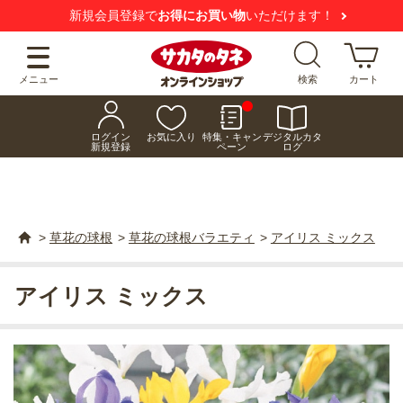
新規会員登録で
お得にお買い物
いただけます！
メニュー
検索
カート
ログイン
お気に入り
特集・キャン
デジタルカタ
新規登録
ペーン
ログ
>
草花の球根
>
草花の球根バラエティ
>
アイリス ミックス
アイリス ミックス