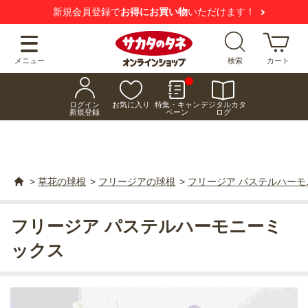
新規会員登録で
お得にお買い物
いただけます！
メニュー
検索
カート
ログイン
お気に入り
特集・キャン
デジタルカタ
新規登録
ペーン
ログ
>
草花の球根
>
フリージアの球根
>
フリージア パステルハー
フリージア パステルハーモニーミ
ックス