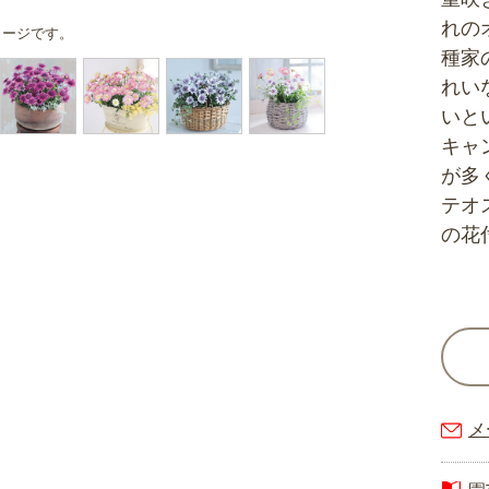
れの
メージです。
種家
れい
いと
キャ
が多
テオ
の花
メ