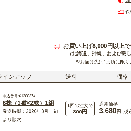
園
送
お買い上げ8,000円以上で
(北海道、沖縄、および島し
※お届け先は1カ所に限り
ラインアップ
送料
価格
申込番号:61300874
6株（3種×2株）1組
通常価格
1回の注文で
3,680
800円
発送時期：2026年3月上旬
円
(税
より順次