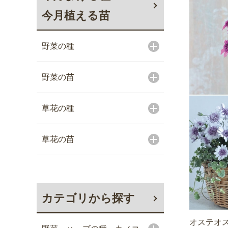
今月植える苗
野菜の種
野菜の苗
草花の種
草花の苗
カテゴリから探す
オステオス