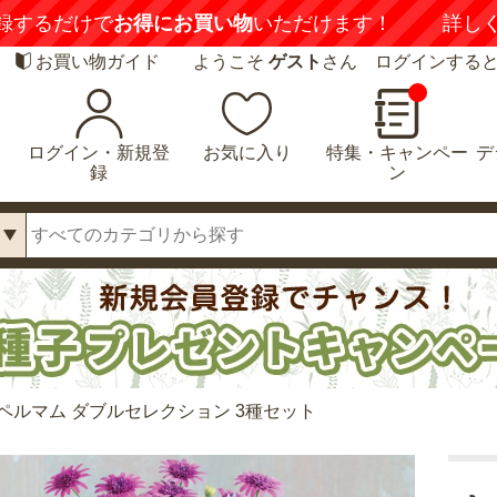
録するだけで
お得にお買い物
いただけます！
詳し
お買い物ガイド
ようこそ
ゲスト
さん ログインする
ログイン・新規登
お気に入り
特集・キャンペー
デ
録
ン
ペルマム ダブルセレクション 3種セット