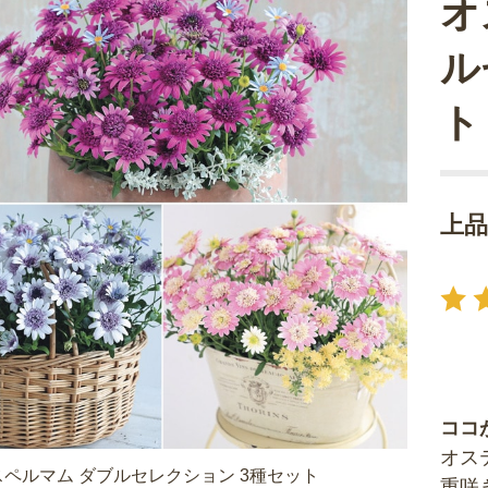
オ
ル
ト
上
ココ
オス
ペルマム ダブルセレクション 3種セット
重咲