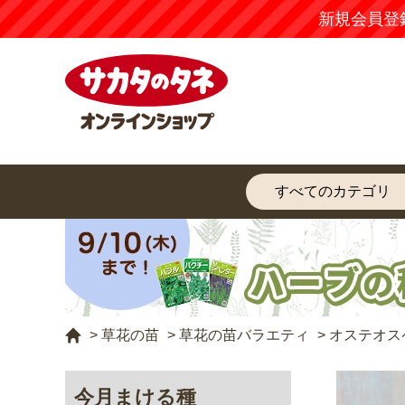
新規会員登
>
草花の苗
>
草花の苗バラエティ
>
オステオス
今月まける種