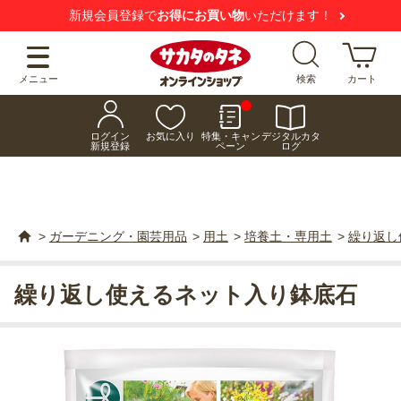
新規会員登録で
お得にお買い物
いただけます！
メニュー
検索
カート
ログイン
お気に入り
特集・キャン
デジタルカタ
新規登録
ペーン
ログ
>
ガーデニング・園芸用品
>
用土
>
培養土・専用土
>
繰り返し
繰り返し使えるネット入り鉢底石