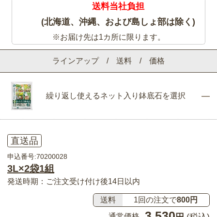
送料当社負担
(北海道、沖縄、および島しょ部は除く)
※お届け先は1カ所に限ります。
ラインアップ / 送料 / 価格
繰り返し使えるネット入り鉢底石を選択
直送品
申込番号:70200028
3L×2袋1組
発送時期：ご注文受け付け後14日以内
送料
1回の注文で
800円
3,530
通常価格