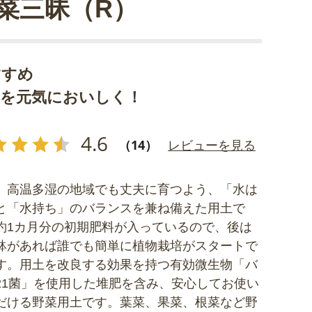
菜三昧（R）
すすめ
菜を元気においしく！
4.6
（14）
レビューを見る
、高温多湿の地域でも丈夫に育つよう、「水は
と「水持ち」のバランスを兼ね備えた用土で
約1カ月分の初期肥料が入っているので、後は
鉢があれば誰でも簡単に植物栽培がスタートで
す。用土を改良する効果を持つ有効微生物「バ
21菌」を使用した堆肥を含み、安心してお使い
だける野菜用土です。葉菜、果菜、根菜など野