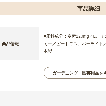
商品詳細
■肥料成分：窒素120mg／L、リン
商品情報
向土／ピートモス／パーライト／黒
本製
ガーデニング・園芸用品を