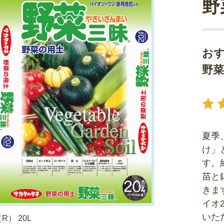
野
お
野
夏季
け」
す。
苗と
きま
イオ
いた
） 20L