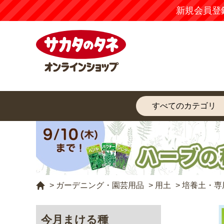
新規会員登
>
ガーデニング・園芸用品
>
用土
>
培養土・専
今月まける種