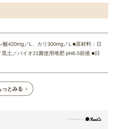
酸420mg／L、カリ300mg／L ■原材料：日
土／バイオ21菌使用堆肥 pH6.5前後 ■日
もっとみる