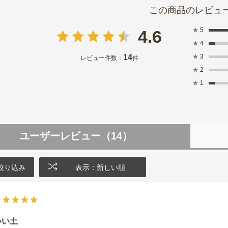
★
5
4.6
★
4
14
★
3
レビュー件数：
件
★
2
★
1
ユーザーレビュー
（14）
絞り込み
表示：新しい順
いい土