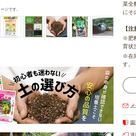
菜全
メージです。
にそ
【注
※肥
育状
※在
す。
メ
園
送