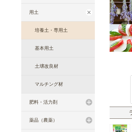
用土
培養土・専用土
基本用土
土壌改良材
マルチング材
肥料・活力剤
薬品（農薬）