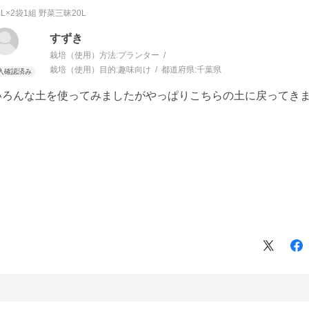
0L×2袋1組
野菜三昧20L
すずき
栽培（使用）方法:
プランター
栽培（使用）目的:
趣味向け
都道府県:
千葉県
いろんな土を使ってみましたがやっぱりこちらの土に戻ってき