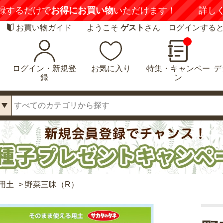
録するだけで
お得にお買い物
いただけます！
詳し
お買い物ガイド
ようこそ
ゲスト
さん ログインする
ログイン・新規登
お気に入り
特集・キャンペー
デ
録
ン
用土
>
野菜三昧（R）