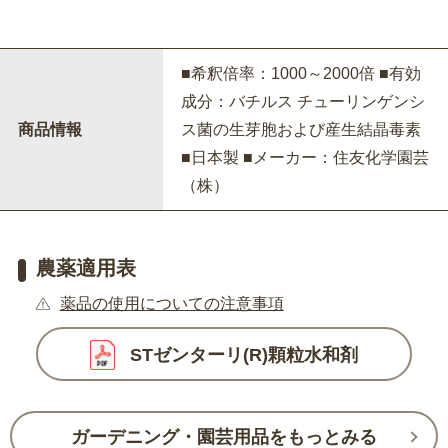
■希釈倍率：1000～2000倍 ■有効
成分：バチルス チューリンゲンシ
商品情報
ス菌の生芽胞および産生結晶毒素
■日本製 ■メーカー：住友化学園芸
（株）
農薬適用表
薬品の使用についての注意事項
STゼンターリ(R)顆粒水和剤
ガーデニング・園芸用品をもっとみる