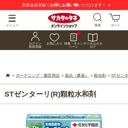
新規会員登録で
お得にお買い物
いただけます！
メニュー
検索
カート
ログイン
お気に入り
特集・キャン
デジタルカタ
新規登録
ペーン
ログ
>
ガーデニング・園芸用品
>
薬品（農薬）
>
殺虫剤
>
STゼン
STゼンターリ(R)顆粒水和剤