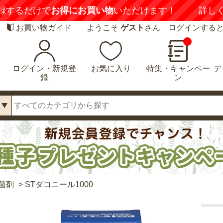
録するだけで
お得にお買い物
いただけます！
詳し
お買い物ガイド
ようこそ
ゲスト
さん ログインする
ログイン・新規登
お気に入り
特集・キャンペー
デ
録
ン
菌剤
>
STダコニール1000