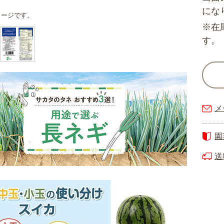
にな
メージです。
※在
す。
メ
園
送