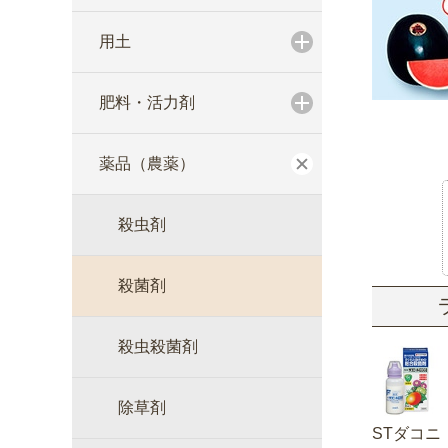
用土
肥料・活力剤
薬品（農薬）
殺虫剤
殺菌剤
殺虫殺菌剤
除草剤
STダコニ