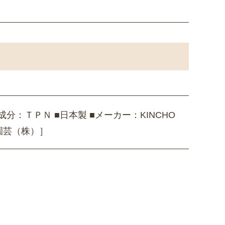
効成分：ＴＰＮ ■日本製 ■メーカー：KINCHO
園芸（株）］