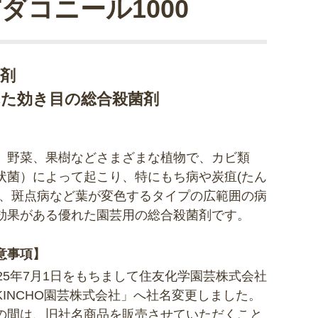
Tダコニール1000
菌剤
れた効き目の総合殺菌剤
、野菜、果樹などさまざまな植物で、カビ類
状菌）によって起こり、特にもち病や炭疽(たん
病、斑点病など葉が変色するタイプの広範囲の病
効果がある優れた園芸用の総合殺菌剤です。
意事項】
025年7月1日をもちまして住友化学園芸株式会社
KINCHO園芸株式会社」へ社名変更しました。
の間は、旧社名商品を販売させていただくこと