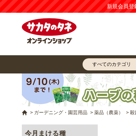
新規会員登
>
ガーデニング・園芸用品
>
薬品（農薬）
>
殺
今月まける種