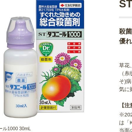
S
殺
優
草花
（糸
そ)
気に
【注
※2
は「
ル1000 30mL
当面