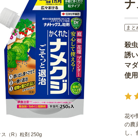
ナ
まと
殺
誘
マ
使用
花や
の農
し、
ス（R）粒剤 250g