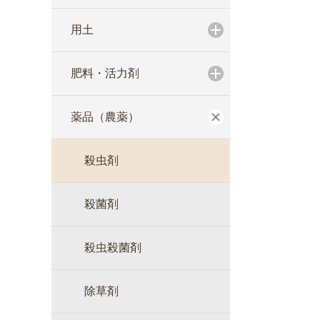
用土
肥料・活力剤
薬品（農薬）
殺虫剤
殺菌剤
殺虫殺菌剤
除草剤