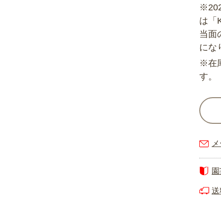
※2
は「
当面
にな
※在
す。
メ
園
送