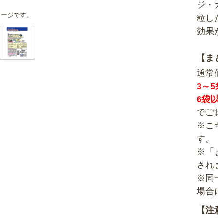
ジ・
メージです。
粒し
効果
【ま
通常
3～
6袋
でご
※こ
す。
※「
され
※同
場合
【注