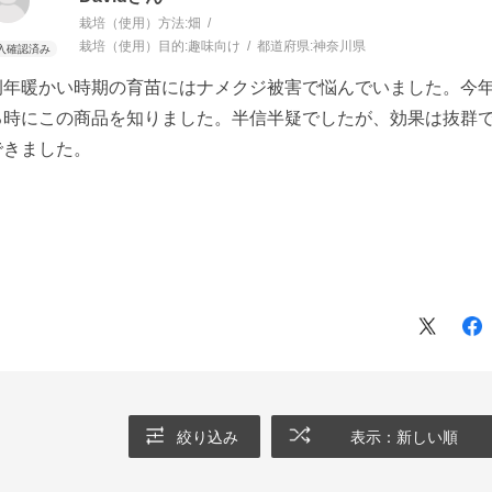
栽培（使用）方法:
畑
栽培（使用）目的:
趣味向け
都道府県:
神奈川県
例年暖かい時期の育苗にはナメクジ被害で悩んでいました。今
る時にこの商品を知りました。半信半疑でしたが、効果は抜群
できました。
絞り込み
表示：新しい順