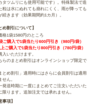
カタツムリにも使用可能です）。特殊製法で造
た粒は水にぬれても崩れにくく、雨が降っても
が続きます（効果期間約1カ月）。
とめ割引について】
価格1袋1580円のところ
5袋ご購入で1袋当たり600円引き（980円/袋）
以上ご購入で1袋当たり800円引き（780円/袋）
購入いただけます。
ちらのまとめ割引はオンラインショップ限定で
まとめ割引」適用時にはさらに会員割引は適用
ません。
一発送時期に一度にまとめてご注文いただいた
に限ります。追加注文では承れません。
意事項】