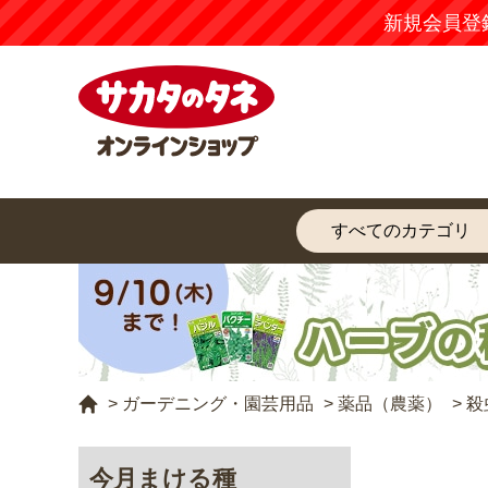
新規会員登
>
ガーデニング・園芸用品
>
薬品（農薬）
>
殺
今月まける種