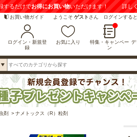
録するだけで
お得にお買い物
いただけます！
詳し
お買い物ガイド
ようこそ
ゲスト
さん ログインする
ログイン・新規登
お気に入り
特集・キャンペー
デ
録
ン
虫剤
>
ナメトックス（R）粒剤