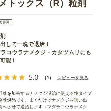
メトックス（R）粒剤
め割引
虫剤
い出して一晩で退治！
ダラコウラナメクジ・カタツムリにも
可能！
5.0
（1）
レビューを見る
野菜を加害するナメクジ退治に使える粒タイプ
薬登録品です。まくだけでナメクジを誘い出
食べさせて退治します（マダラコウラナメク