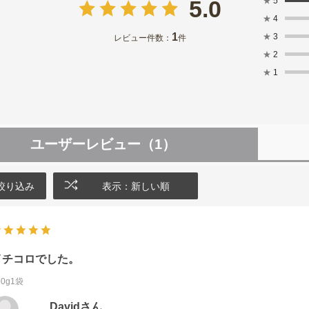
★
5
5.0
★
4
1
★
3
レビュー件数：
件
★
2
★
1
ユーザーレビュー
（1）
絞り込み
表示：新しい順
イチコロでした。
50g1袋
Davidさん