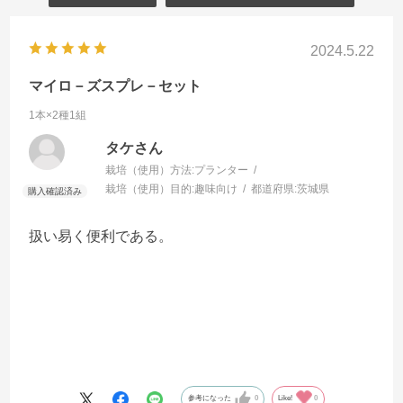
2024.5.22
マイロ－ズスプレ－セット
1本×2種1組
タケさん
栽培（使用）方法:
プランター
栽培（使用）目的:
趣味向け
都道府県:
茨城県
扱い易く便利である。
参考になった
0
Like!
0