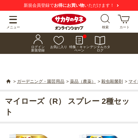
新規会員登録で
お得にお買い物
いただけます！
メニュー
検索
カート
ログイン
お気に入り
特集・キャン
デジタルカタ
新規登録
ペーン
ログ
>
ガーデニング・園芸用品
>
薬品（農薬）
>
殺虫殺菌剤
>
マイ
マイローズ（R） スプレー 2種セッ
ト