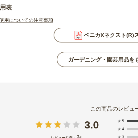
用表
使用についての注意事項
ベニカXネクスト(R)
ガーデニング・園芸用品を
★
5
3.0
★
4
2
★
3
レビュー件数：
件