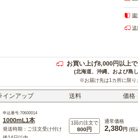
園
送
お買い上げ8,000円以上で
(北海道、沖縄、および島し
※お届け先は1カ所に限り
ラインアップ
送料
価格
申込番号:70600014
1000mL1本
通常価格
1回の注文で
2,380
800円
発送時期：ご注文受け付け
円
(税
後14日以内