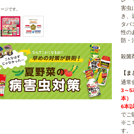
レー
害虫
メージです。
き、
タバ
性の
防・
殺菌
【ま
通常
3～5
本）
6本
でご
※こ
す。