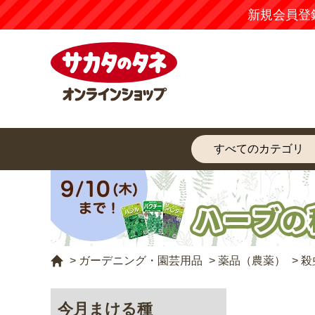
新規会員登
>
ガーデニング・園芸用品
>
薬品（農薬）
>
殺
今月まける種