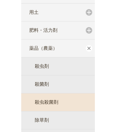
用土
肥料・活力剤
薬品（農薬）
殺虫剤
殺菌剤
殺虫殺菌剤
除草剤