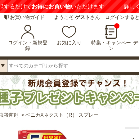
録するだけで
お得にお買い物
いただけます！
詳し
お買い物ガイド
ようこそ
ゲスト
さん ログインする
ログイン・新規登
お気に入り
特集・キャンペー
デ
録
ン
虫殺菌剤
>
ベニカXネクスト（R） スプレー