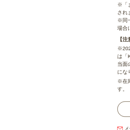
※「
され
※同
場合
【注
※2
は「
当面
にな
※在
す。
メ