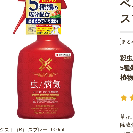
ベ
ス
まと
殺
5種
植
草花
除成
クスト（R） スプレー 1000mL