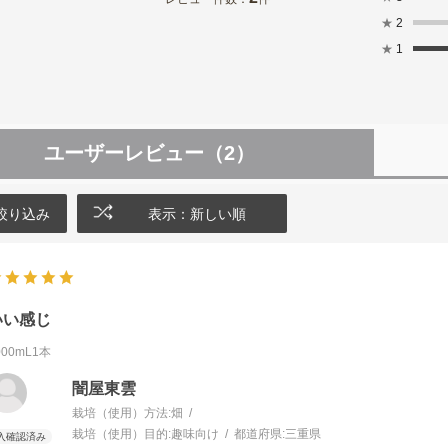
★
2
★
1
ユーザーレビュー
（2）
絞り込み
表示：新しい順
いい感じ
000mL1本
闇屋東雲
栽培（使用）方法:
畑
栽培（使用）目的:
趣味向け
都道府県:
三重県