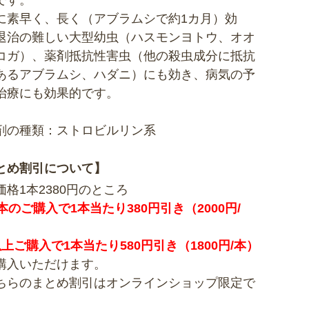
です。
に素早く、長く（アブラムシで約1カ月）効
退治の難しい大型幼虫（ハスモンヨトウ、オオ
コガ）、薬剤抵抗性害虫（他の殺虫成分に抵抗
あるアブラムシ、ハダニ）にも効き、病気の予
治療にも効果的です。
剤の種類：ストロビルリン系
とめ割引について】
価格1本2380円のところ
本のご購入で1本当たり380円引き（2000円/
以上ご購入で1本当たり580円引き（1800円/本）
購入いただけます。
ちらのまとめ割引はオンラインショップ限定で