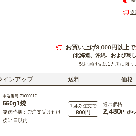
園
送
お買い上げ8,000円以上で
(北海道、沖縄、および島し
※お届け先は1カ所に限り
ラインアップ
送料
価格
申込番号:70600017
550g1袋
通常価格
1回の注文で
2,480
800円
発送時期：ご注文受け付け
円
(税
後14日以内