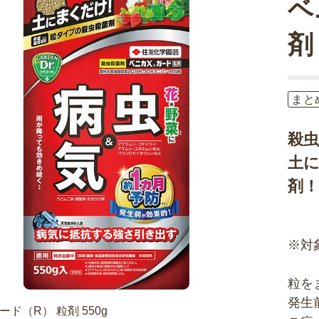
ベ
剤
まと
殺
土に
剤！
※対
粒を
発生
ド（R） 粒剤 550g