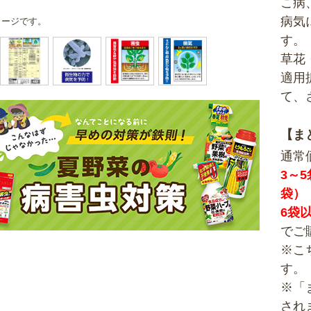
こ病
病気
メージです。
す。
草花
適用
て、
【ま
通常
3～5
袋）
6袋
でご
※こ
す。
※「
され