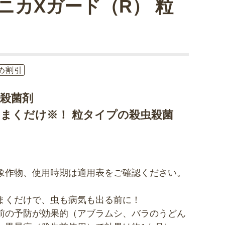
ニカXガード（R） 粒
め割引
虫殺菌剤
まくだけ※！ 粒タイプの殺虫殺菌
象作物、使用時期は適用表をご確認ください。
まくだけで、虫も病気も出る前に！
前の予防が効果的（アブラムシ、バラのうどん