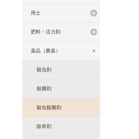
用土
肥料・活力剤
薬品（農薬）
殺虫剤
殺菌剤
殺虫殺菌剤
除草剤