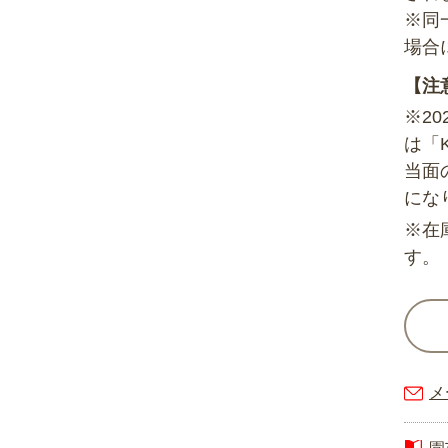
※同
場合
【注
※2
は「
当面
にな
※在
す。
メ