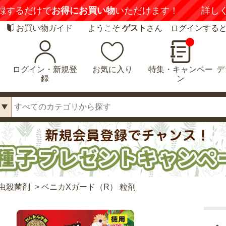
録するだけで
お得にお買い物
いただけます！
詳し
お買い物ガイド
ようこそ
ゲスト
さん ログインする
ログイン・新規登
お気に入り
特集・キャンペー
デ
録
ン
虫殺菌剤
>
ベニカXガード（R） 粒剤