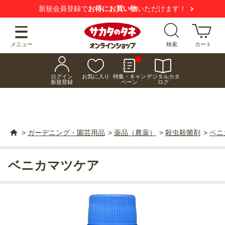
新規会員登録で
お得にお買い物
いただけます！
メニュー
検索
カート
ログイン
お気に入り
特集・キャン
デジタルカタ
新規登録
ペーン
ログ
>
ガーデニング・園芸用品
>
薬品（農薬）
>
殺虫殺菌剤
>
ベニ
ベニカマツケア