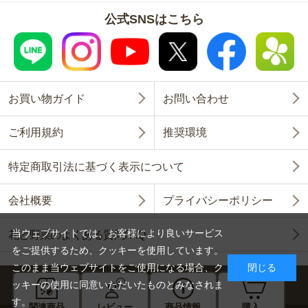
公式SNSはこちら
お買い物ガイド
お問い合わせ
ご利用規約
推奨環境
特定商取引法に基づく表示について
会社概要
プライバシーポリシー
当ウェブサイトでは、お客様により良いサービス
花と野菜のよくある質問FAQ
をご提供するため、クッキーを使用しています。
このまま当ウェブサイトをご使用になる場合、ク
閉じる
ッキーの使用に同意いただいたものとみなされま
す。
関連商品
レビュー
商品情報
購入