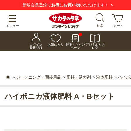
新規会員登録で
お得にお買い物
いただけます！
メニュー
検索
カート
ログイン
お気に入り
特集・キャン
デジタルカタ
新規登録
ペーン
ログ
>
ガーデニング・園芸用品
>
肥料・活力剤
>
液体肥料
>
ハイポ
ハイポニカ液体肥料 A・Bセット