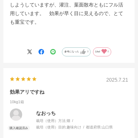
しようしていますが、灌注、葉面散布ともにフル活
用しています。 効果が早く目に見えるので、とて
も重宝です。
参考になった
0
Like!
0
2025.7.21
効果アリですね
10kg1箱
なおっち
栽培（使用）方法:
畑
栽培（使用）目的:
趣味向け
都道府県:
山口県