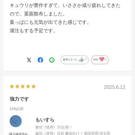
キュウリが豊作すぎて、いささか成り疲れしてきた
ので、葉面散布しました。
葉っぱにも元気が出てきた感じです。
灌注もする予定です。
参考になった
0
Like!
0
2025.6.12
強力です
10kg1箱
もいすら
栽培（使用）方法:
畑
栽培（使用）目的:
趣味向け
都道府県:
埼玉県