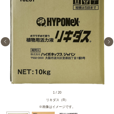
1
/
20
リキダス（R）
※画像はイメージです。