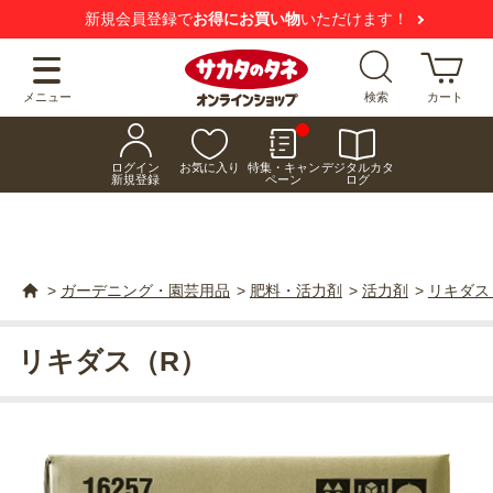
新規会員登録で
お得にお買い物
いただけます！
メニュー
検索
カート
ログイン
お気に入り
特集・キャン
デジタルカタ
新規登録
ペーン
ログ
>
ガーデニング・園芸用品
>
肥料・活力剤
>
活力剤
>
リキダス
リキダス（R）