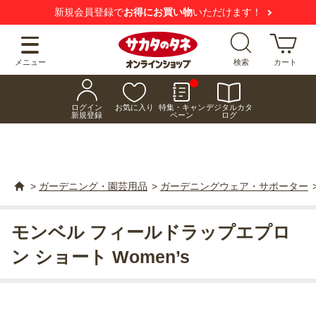
新規会員登録で
お得にお買い物
いただけます！
メニュー
検索
カート
ログイン
お気に入り
特集・キャン
デジタルカタ
新規登録
ペーン
ログ
>
ガーデニング・園芸用品
>
ガーデニングウェア・サポーター
モンベル フィールドラップエプロ
ン ショート Women’s