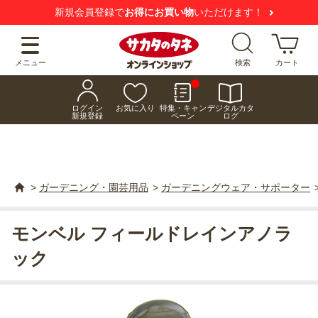
新規会員登録で
お得にお買い物
いただけます！
メニュー
検索
カート
ログイン
お気に入り
特集・キャン
デジタルカタ
新規登録
ペーン
ログ
>
ガーデニング・園芸用品
>
ガーデニングウェア・サポーター
モンベル フィールドレインアノラ
ック