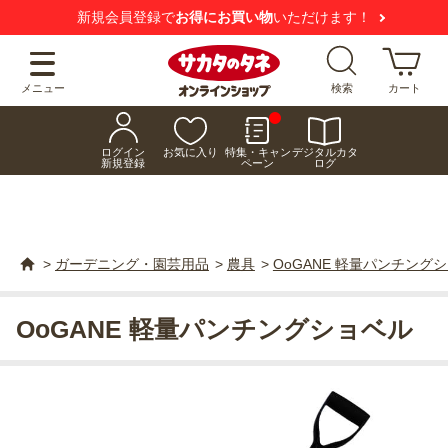
新規会員登録で
お得にお買い物
いただけます！
メニュー
検索
カート
ログイン
お気に入り
特集・キャン
デジタルカタ
新規登録
ペーン
ログ
>
ガーデニング・園芸用品
>
農具
>
OoGANE 軽量パンチング
OoGANE 軽量パンチングショベル