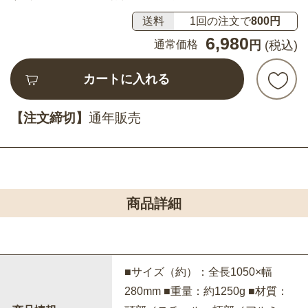
送料
1回の注文で
800円
6,980
通常価格
円
(税込)
カートに入れる
【注文締切】
通年販売
商品詳細
■サイズ（約）：全長1050×幅
280mm ■重量：約1250g ■材質：