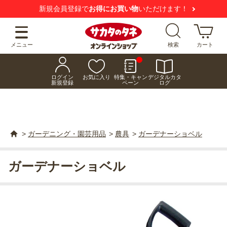
新規会員登録で
お得にお買い物
いただけます！
メニュー
検索
カート
ログイン
お気に入り
特集・キャン
デジタルカタ
新規登録
ペーン
ログ
>
ガーデニング・園芸用品
>
農具
>
ガーデナーショベル
ガーデナーショベル