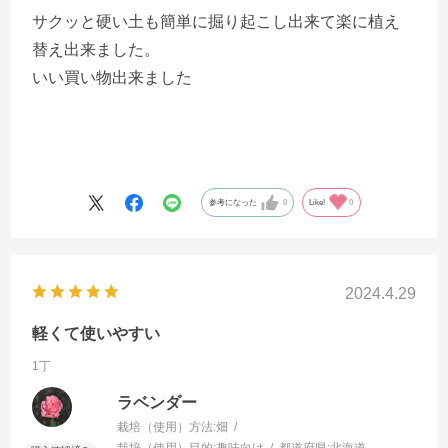
サクッと硬い土も簡単に掘り起こし出来て楽に植え
替え出来ました。
いい買い物出来ました
参考になった
0
Like!
0
2024.4.29
軽くて使いやすい
1丁
ラベンダー
栽培（使用）方法:
畑
栽培（使用）目的:
趣味向け
都道府県:
北海道