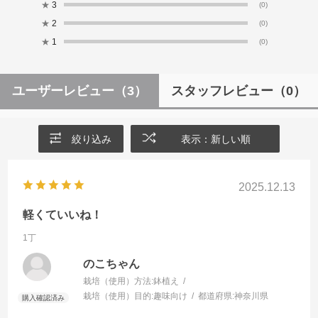
★
3
(0)
★
2
(0)
★
1
(0)
ユーザーレビュー
（3）
スタッフレビュー
（0）
絞り込み
表示：新しい順
2025.12.13
軽くていいね！
1丁
のこちゃん
栽培（使用）方法:
鉢植え
栽培（使用）目的:
趣味向け
都道府県:
神奈川県