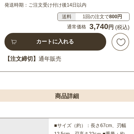
発送時期：ご注文受け付け後14日以内
送料
1回の注文で
800円
3,740
通常価格
円
(税込)
カートに入れる
【注文締切】
通年販売
商品詳細
■サイズ（約）：長さ67cm、刃幅
12.5cm、刃高さ22cｍ ■重量：約