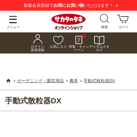
新規会員登録で
お得にお買い物
いただけます！
メニュー
検索
カート
ログイン
お気に入り
特集・キャン
デジタルカタ
新規登録
ペーン
ログ
>
ガーデニング・園芸用品
>
農具
>
手動式散粒器DX
手動式散粒器DX