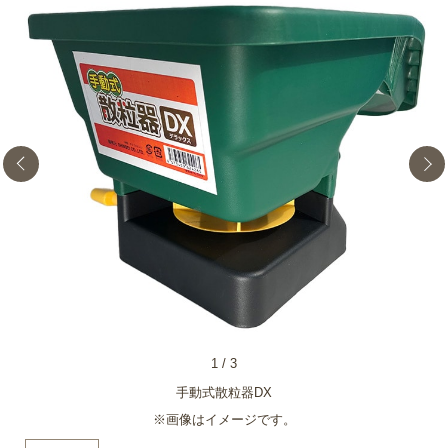
1
/
3
手動式散粒器DX
※画像はイメージです。