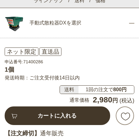
ラインアップ / 送料 / 価格
手動式散粒器DXを選択
ネット限定
直送品
申込番号:71400286
1個
発送時期：ご注文受付後14日以内
送料
1回の注文で
800円
2,980
通常価格
円
(税込)
カートに入れる
【注文締切】
通年販売