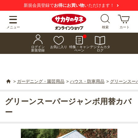
新規会員登録で
お得にお買い物
いただけます！
メニュー
検索
カート
ログイン
お気に入り
特集・キャン
デジタルカタ
新規登録
ペーン
ログ
>
ガーデニング・園芸用品
>
ハウス・防寒用品
>
グリーンスー
グリーンスーパージャンボ用替カバ
ー