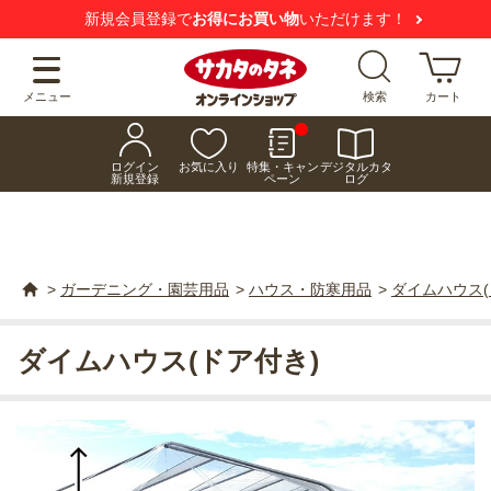
新規会員登録で
お得にお買い物
いただけます！
メニュー
検索
カート
ログイン
お気に入り
特集・キャン
デジタルカタ
新規登録
ペーン
ログ
>
ガーデニング・園芸用品
>
ハウス・防寒用品
>
ダイムハウス(
ダイムハウス(ドア付き)